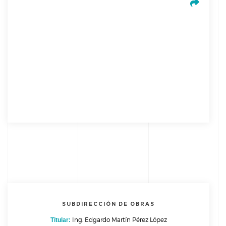
Alcance
SUBDIRECCIÓN DE OBRAS
Coordinar y vigilar que el desarrollo de las obras en los aspectos
Ing. Edgardo Martín Pérez López
Titular:
legal, técnico, administrativo y financiero se realice con apego