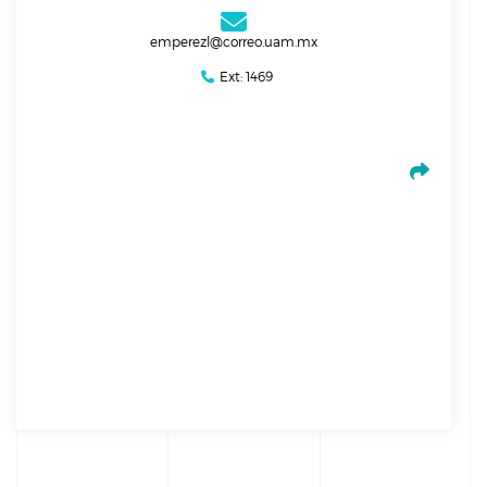
a la normatividad vigente.
emperezl@correo.uam.mx
Ext: 1469