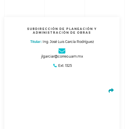
Alcance
SUBDIRECCIÓN DE PLANEACIÓN Y
ADMINISTRACIÓN DE OBRAS
Planear la construcción y mantenimiento de la
infraestructura Física de la Universidad, con la perspectiva de
Ing. José Luis García Rodríguez
Titular:
atención de las necesidades de crecimiento y desarrollo de las
áreas usuarias.
jlgarciar@correo.uam.mx
Ext: 1325